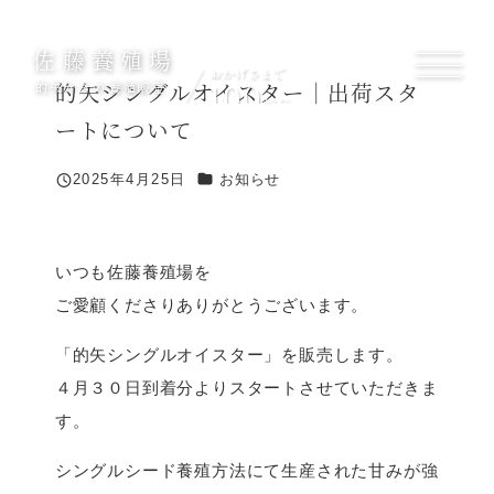
メ
イ
佐藤養殖場
ン
的矢シングルオイスター｜出荷スタ
的矢かきの養殖販売
コ
ートについて
ン
テ
カテゴリー
2025年4月25日
お知らせ
投稿日
ン
ツ
へ
いつも佐藤養殖場を
移
ご愛顧くださりありがとうございます。
動
「的矢シングルオイスター」を販売します。
４月３０日到着分よりスタートさせていただきま
す。
シングルシード養殖方法にて生産された甘みが強