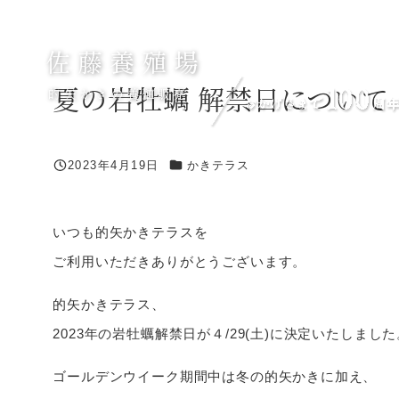
メ
イ
佐藤養殖場
ン
夏の岩牡蠣 解禁日について
コ
的矢かきの養殖販売
ン
テ
ン
カテゴリー
2023年4月19日
かきテラス
投稿日
ツ
へ
いつも的矢かきテラスを
移
動
ご利用いただきありがとうございます。
的矢かきテラス、
2023年の岩牡蠣解禁日が４/29(土)に決定いたしました
ゴールデンウイーク期間中は冬の的矢かきに加え、